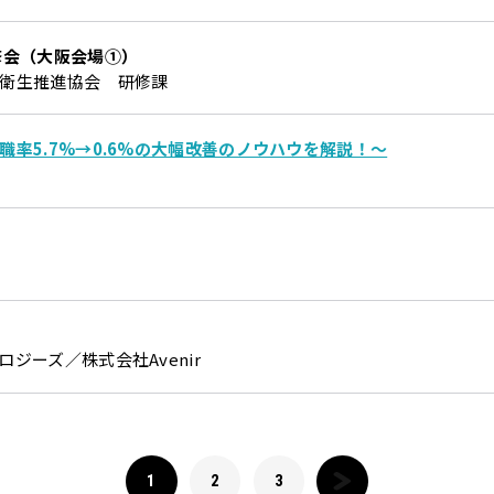
修会（大阪会場①）
衛生推進協会 研修課
率5.7%→0.6%の大幅改善のノウハウを解説！～
ジーズ／株式会社Avenir
1
2
3