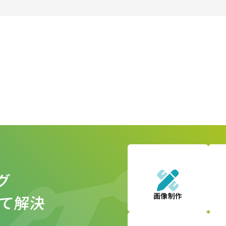
グ
画像制作
べて解決