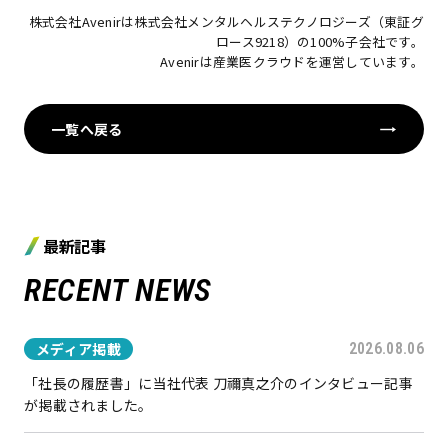
株式会社Avenir
は
株式会社メンタルヘルステクノロジーズ
（東証グ
ロース9218）の100%子会社です。
Avenir
は
産業医クラウド
を運営しています。
一覧へ戻る
最新記事
RECENT NEWS
メディア掲載
2026.08.06
「社長の履歴書」に当社代表 刀禰真之介のインタビュー記事
が掲載されました。