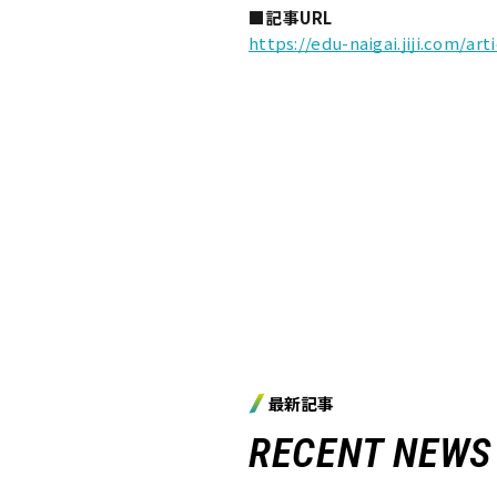
■記事URL
https://edu-naigai.jiji.com/art
最新記事
RECENT NEWS