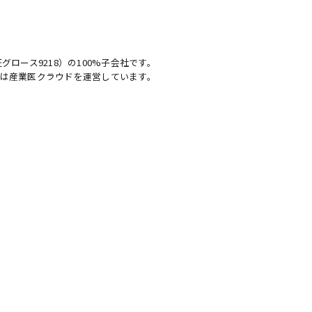
グロース9218）の100%子会社です。
は
産業医クラウド
を運営しています。