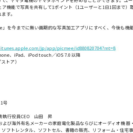
けで、ヤマダ電機のヤマダポイントを貯めることができます。ユー
ェア機能で写真を共有して1ポイント（1ユーザーと1日1回まで）
れます。
cmee」を今までに無い画期的な写真加工アプリにすべく、今後も
//itunes.apple.com/jp/app/picmee/id880820704?mt=8
iPad、iPod touch／iOS 7.0 以降
ップストア）
1号
表執行役員CEO 山田 昇
および海外有名メーカーの家庭電化製品ならびにオーディオ機 器
、ソフトレンタル、ソフトセル、書籍の販売、リフォーム・住宅