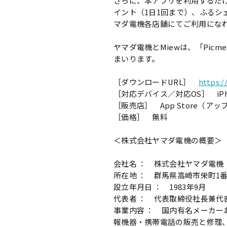
さらに、本アプリを利用するだ
イント（1日1回まで）、ふるシ
マダ電機各店舗にてご利用にな
ヤマダ電機とMiewは、「Pi
まいります。
［ダウンロードURL］
https:
［対応デバイス／対応OS］ iPhone、
［販売店］ App Store（ア
［価格］ 無料
＜株式会社ヤマダ電機の概要＞
会社名 ： 株式会社ヤマダ電機
所在地 ： 群馬県高崎市栄町1番
設立年月日 ： 1983年9月
代表者 ： 代表取締役社長兼代
事業内容 ： 国内有名メーカー
報機器・携帯電話の販売と修理