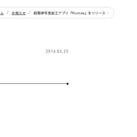
ーム
お知らせ
超簡単写真加工アプリ『Picmee』をリリースしました。
2014.06.25
。