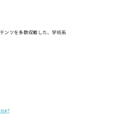
テンツを多数収載した、学術系
lt#?