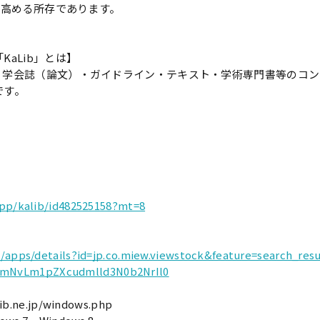
力を高める所存であります。
aLib」とは】
、学会誌（論文）・ガイドライン・テキスト・学術専門書等のコン
です。
app/kalib/id482525158?mt=8
e/apps/details?id=jp.co.miew.viewstock&feature=search_resu
mNvLm1pZXcudmlld3N0b2NrIl0
b.ne.jp/windows.php