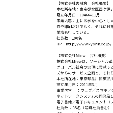
【株式会社杏林舍 会社概要】
本社所在地：東京都北区西ケ原3－
設立年月日：1946年11月
事業内容：主に医学を中心とし
作や印刷だけでなく、それに付
業務も行っている。
社員数：100名
HP：http://www.kyorin.co.jp/
【株式会社Miew 会社概要】
株式会社Miewは、ソーシャル
グローバル社会の実現に貢献す
ズからのサービス企画と、それ
本社所在地：東京都品川区東品川2
設立年月日：2011年3月
事業内容 ：ウェブ／スマホ／
ネットワークシステムの開発及び
電子書籍／電子ドキュメント（スマホ／
社員数 ：35名（臨時社員含む）