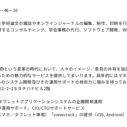
46－10
た学術論文の雑誌やオンラインジャーナルの編集、制作、印刷を行
帯するコンサルティング、学会事務の代行、ソフトウェア開発、W
革命という変革の時代において、人々のイメージ／意見の共有を加
るための魅力的なサービスを提供してまいります。具体的にはマネ
らのシステム開発及びその運用サポートの技術力に強みを持ってお
−2−2８タチバナビル2階
タブレットアプリケーションシステムの企画開発運用
運用サポート、CIO/CTOサポートサービス
タブレット専用）「viewstock」の提供（iOS, Android）