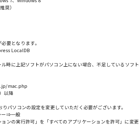
ows 7、Windows 8
を推奨）
が必要となります。
press LocalDB
5
インストール時に上記ソフトがパソコン上にない場合、不足しているソ
.jp/mac.php
ks）以降
とおりパソコンの設定を変更していただく必要がございます。
シー⇒一般
ションの実行許可」を「すべてのアプリケーションを許可」に変更