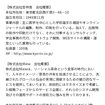
【株式会社杏林舍 会社概要】
本社所在地：東京都北区西ケ原3－46－10
設立年月日：1946年11月
事業内容：主に医学を中心とした学術論文の雑誌やオンライン
ジャーナルの編集、制作、印刷を行っている。加えて、出版物
の制作や印刷だけでなく、それに付帯するコンサルティング、
学会事務の代行、ソフトウェア開発、WEBサイトの構築・運
営といった業務も行っている。
社員数：100名
HP：http://www.kyorin.co.jp/
【株式会社Miew 会社概要】
株式会社Miewは、ソーシャル革命という変革の時代におい
て、人々のイメージ／意見の共有を加速させることにより、洗
練されたグローバル社会の実現に貢献するための魅力的なサー
ビスを提供してまいります。具体的にはマネタイズまで考慮し
た戦略フェーズからのサービス企画と、それらのシステム開発
及びその運用サポートの技術力に強みを持っております。