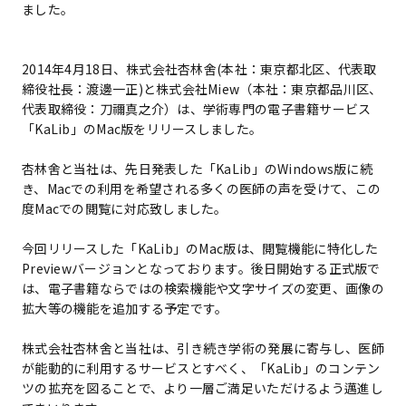
ました。
2014年4月18日、株式会社杏林舍(本社：東京都北区、代表取
締役社長：渡邊一正)と株式会社Miew（本社：東京都品川区、
代表取締役：刀禰真之介）は、学術専門の電子書籍サービス
「KaLib」のMac版をリリースしました。
杏林舍と当社は、先日発表した「KaLib」のWindows版に続
き、Macでの利用を希望される多くの医師の声を受けて、この
度Macでの閲覧に対応致しました。
今回リリースした「KaLib」のMac版は、閲覧機能に特化した
Previewバージョンとなっております。後日開始する正式版で
は、電子書籍ならではの検索機能や文字サイズの変更、画像の
拡大等の機能を追加する予定です。
株式会社杏林舍と当社は、引き続き学術の発展に寄与し、医師
が能動的に利用するサービスとすべく、「KaLib」のコンテン
ツの拡充を図ることで、より一層ご満足いただけるよう邁進し