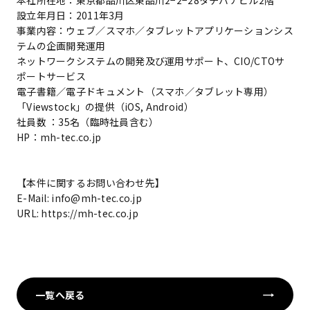
本社所在地：東京都品川区東品川2−2−28タチバナビル2階
設立年月日：2011年3月
事業内容：ウェブ／スマホ／タブレットアプリケーションシス
テムの企画開発運用
ネットワークシステムの開発及び運用サポート、CIO/CTOサ
ポートサービス
電子書籍／電子ドキュメント（スマホ／タブレット専用）
「Viewstock」の提供（iOS, Android）
社員数 ：35名（臨時社員含む）
HP：mh-tec.co.jp
【本件に関するお問い合わせ先】
E-Mail: info@mh-tec.co.jp
URL: https://mh-tec.co.jp
一覧へ戻る