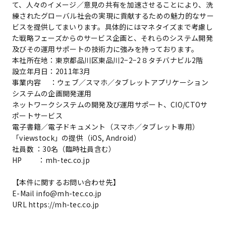
て、人々のイメージ／意見の共有を加速させることにより、洗
練されたグローバル社会の実現に貢献するための魅力的なサー
ビスを提供してまいります。具体的にはマネタイズまで考慮し
た戦略フェーズからのサービス企画と、それらのシステム開発
及びその運用サポートの技術力に強みを持っております。
本社所在地：東京都品川区東品川2−2−2８タチバナビル2階
設立年月日：2011年3月
事業内容 ：ウェブ／スマホ／タブレットアプリケーション
システムの企画開発運用
ネットワークシステムの開発及び運用サポート、CIO/CTOサ
ポートサービス
電子書籍／電子ドキュメント（スマホ／タブレット専用）
「viewstock」の提供（iOS, Android）
社員数 ：30名（臨時社員含む）
HP ：mh-tec.co.jp
【本件に関するお問い合わせ先】
E-Mail info@mh-tec.co.jp
URL https://mh-tec.co.jp