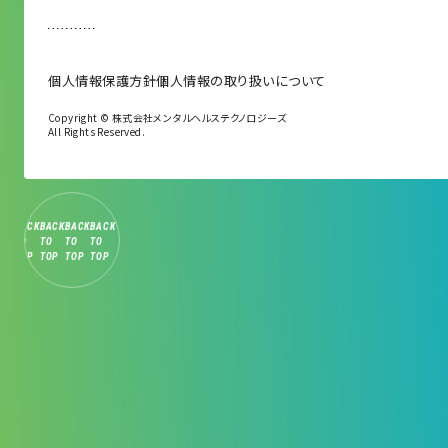
個人情報保護方針
個人情報の取り扱いについて
Copyright © 株式会社メンタルヘルステクノロジーズ
All Rights Reserved.
K
BACK
BACK
BACK
BACK
BACK
TO
TO
TO
TO
TO
TOP
TOP
TOP
TOP
TOP