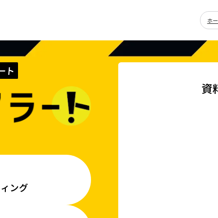
ホ
ート
資
ティング