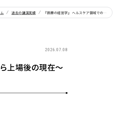
ーム
過去の講演実績
『医療の経営学』 ヘルスケア領域でのスタートアップから上場後の現在〜産業保健で支援してきた今後の医師のキャリア論〜
2026.07.08
から上場後の現在〜