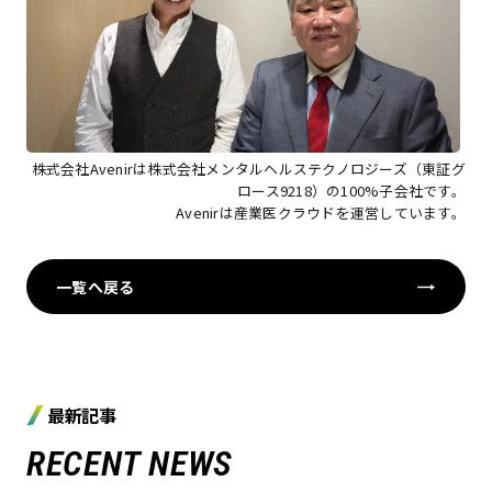
株式会社Avenir
は
株式会社メンタルヘルステクノロジーズ
（東証グ
ロース9218）の100%子会社です。
Avenir
は
産業医クラウド
を運営しています。
一覧へ戻る
最新記事
RECENT NEWS