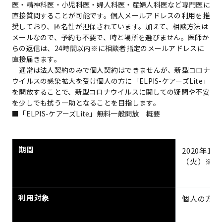
医・精神科医・小児科医・婦人科医・産婦人科医など専門医に
直接質問することが可能です。個人メールアドレスの利用を推
奨しており、匿名性が担保されています。加えて、相談方法は
メールなので、予約も不要で、時と場所を選びません。医師か
らの返信は、24時間以内※に相談者指定のメールアドレスに
直接届きます。
通常は法人契約のみで個人契約はできませんが、新型コロナ
ウイルスの感染拡大を受け個人の方に「ELPIS-ケアーズLite」
を開放することで、新型コロナウイルスに関しての疑問や不安
を少しでも拭う一助となることを目指します。
■「ELPIS-ケアーズLite」無料一般開放 概要
期間
2020年1月
（火）※
利用対象
個人の方