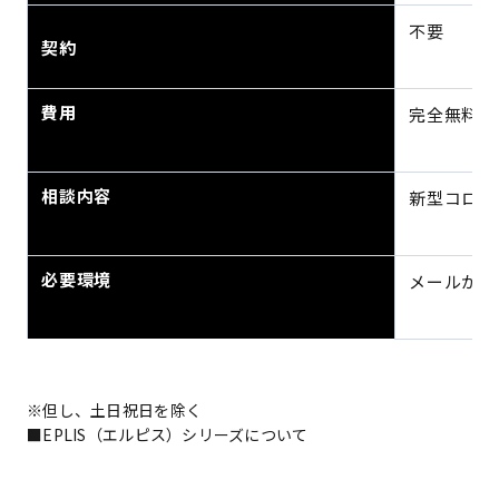
不要
契約
費用
完全無料
相談内容
新型コロナ
必要環境
メールが可
※但し、土日祝日を除く
■EPLIS（エルピス）シリーズについて