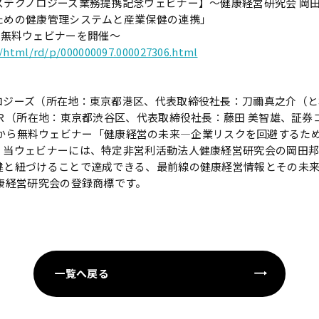
ステクノロジーズ業務提携記念ウェビナー】～健康経営研究会 岡
ための健康管理システムと産業保健の連携」
13時に無料ウェビナーを開催〜
n/html/rd/p/000000097.000027306.html
ロジーズ（所在地：東京都港区、代表取締役社長：刀禰真之介（と
ＨＲ（所在地：東京都渋谷区、代表取締役社長：藤田 美智雄、証券コ
)12時から無料ウェビナー「健康経営の未来―企業リスクを回避する
。当ウェビナーには、特定非営利活動法人健康経営研究会の岡田
健と紐づけることで達成できる、最前線の健康経営情報とその未
康経営研究会の登録商標です。
一覧へ戻る