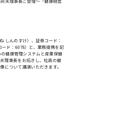
田邦夫理事長ご登壇～「健康経営
ね しんのすけ）、証券コード：
ード：6078）と、業務提携を記
ための健康管理システムと産業保健
邦夫理事長をお招きし、社員の健
来像について講演いただきます。