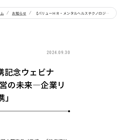
ーム
お知らせ
【バリューＨＲ・メンタルヘルステクノロジーズ業務提携記念ウェビナー】～健康経営研究会 岡田邦夫理事長ご登壇～「健康経営の未来―企業リスクを回避するための健康管理システムと産業保健の連携」
2024.09.30
携記念ウェビナ
経営の未来―企業リ
携」