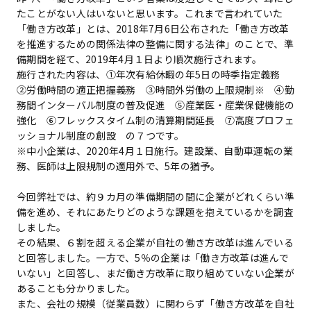
たことがない人はいないと思います。これまで言われていた
「働き方改革」とは、2018年7月6日公布された「働き方改革
を推進するための関係法律の整備に関する法律」のことで、準
備期間を経て、2019年4月１日より順次施行されます。
施行された内容は、①年次有給休暇の年5日の時季指定義務
②労働時間の適正把握義務 ③時間外労働の上限規制※ ④勤
務間インターバル制度の普及促進 ⑤産業医・産業保健機能の
強化 ⑥フレックスタイム制の清算期間延長 ⑦高度プロフェ
ッショナル制度の創設 の７つです。
※中小企業は、2020年4月１日施行。建設業、自動車運転の業
務、医師は上限規制の適用外で、5年の猶予。
今回弊社では、約９カ月の準備期間の間に企業がどれくらい準
備を進め、それにあたりどのような課題を抱えているかを調査
しました。
その結果、６割を超える企業が自社の働き方改革は進んでいる
と回答しました。一方で、5％の企業は「働き方改革は進んで
いない」と回答し、まだ働き方改革に取り組めていない企業が
あることも分かりました。
また、会社の規模（従業員数）に関わらず「働き方改革を自社