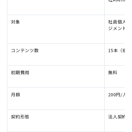
対象
社員個人、
ジメント
コンテンツ数
15本（順
初期費用
無料
月額
200円/人
契約形態
法人契約