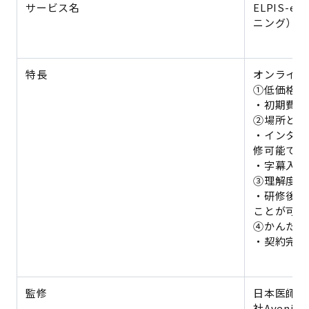
サービス名
ELPIS-
ニング）
特長
オンライン
①低価格
・初期費用0
②場所と時
・インター
修可能です
・字幕入り
③理解度チ
・研修後、
ことが可能
④かんたん
・契約完了
監修
日本医師会
社Aveni